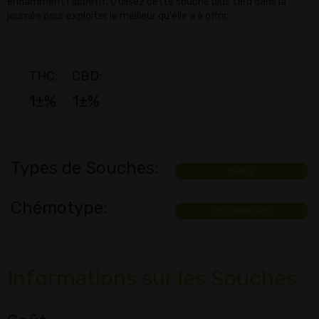
enflamment l'appétit. Utilisez cette souche plus tard dans la
journée pour exploiter le meilleur qu'elle a à offrir.
THC:
CBD:
1±%
1±%
Types de Souches:
Indica
Chémotype:
THC Dominant
Informations sur les Souches