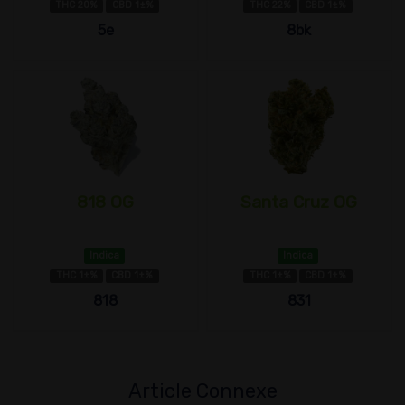
THC 20%
CBD 1±%
THC 22%
CBD 1±%
5e
8bk
818 OG
Santa Cruz OG
Indica
Indica
THC 1±%
CBD 1±%
THC 1±%
CBD 1±%
818
831
Article Connexe