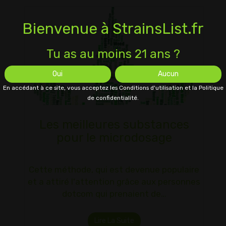
Bienvenue à StrainsList.fr
Tu as au moins 21 ans ?
Oui
Aucun
En accédant à ce site, vous acceptez les Conditions d'utilisation et la Politique
de confidentialité.
Les meilleures substances
pour le microdosage
Cette méthode, qui est devenue populaire
et a attiré l'attention grâce aux personnes
dotcom qui prenaient de…
Lire La Suite