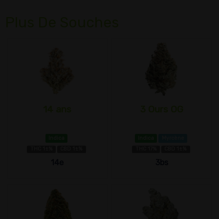
Plus De Souches
14 ans
3 Ours OG
Indica
Indica
Myrcène
THC 1±%
CBD 1±%
THC 17%
CBD 1±%
14e
3bs