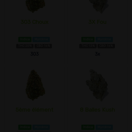
303 Choux
3X Fou
Indica
Myrcène
Indica
Myrcène
THC 20%
CBD 1±%
THC 13%
CBD 1±%
303
3x
5ème élément
8 Balles Kush
Indica
Myrcène
Indica
Myrcène