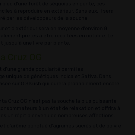
au pied d'une forêt de séquoias en pente, ces
iles à reproduire en extérieur. Sans eux, il sera
tré par les développeurs de la souche.
ur et d'extérieur sera en moyenne d'environ 8
ralement prêtes à être récoltées en octobre. Le
 jusqu'à une livre par plante.
nta Cruz OG
t d'une grande popularité parmi les
 unique de génétiques Indica et Sativa. Dans
basée sur OG Kush qui durera probablement encore
a Cruz OG n'est pas la souche la plus puissante
onsommateurs à un état de relaxation et offrira à
ues un répit bienvenu de nombreuses affections.
r et d'arôme ponctué d'agrumes sucrés et de poivre