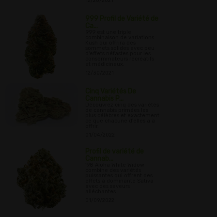
12/28/2021
999 Profil de Variété de
Ca...
999 est une triple
combinaison de variations
Kush qui offrira des
sommets solides avec peu
d'effets néfastes pour les
consommateurs récréatifs
et médicinaux.
12/30/2021
Cinq Variétés De
Cannabis P...
Découvrez cinq des variétés
de cannabis primées les
plus célèbres et exactement
ce que chacune d'elles a à
offrir.
01/04/2022
Profil de variété de
Cannab...
'98 Aloha White Widow
combine des variétés
puissantes qui offrent des
effets à dominante Sativa
avec des saveurs
alléchantes.
01/09/2022