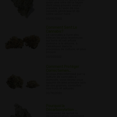
avoir une idée de la façon
dont vous pouvez vous y
prendre, à l'aide de nos
conseils généraux et de
notre savoir-faire.
03/02/2022
Comment Sent Le
Cannabis?
Le cannabis a l'une des
odeurs les plus reconnues
sur terre et cet article
cherche à le décrire, à
l'améliorer dans le
processus de culture, et plus
encore.
03/07/2022
Comment Protéger
Correctemen...
Si vous êtes intéressé par la
culture de cannabis à
domicile, vous devez vous
assurer de bien prendre soin
de vos graines; consultez
nos trucs et astuces.
03/10/2022
Pourquoi la
Décarboxylation ...
Découvrez ce qu'est la
décarboxylation, comment