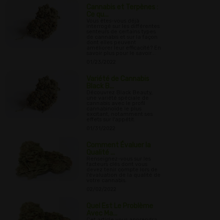
Cannabis et Terpènes :
Ce qu...
Vous êtes-vous déjà
interrogé sur les différentes
senteurs de certains types
de cannabis et sur la façon
dont elles peuvent
améliorer leur efficacité? En
savoir plus pour le savoir...
01/23/2022
Variété de Cannabis
Black B...
Découvrez Black Beauty,
une variété spéciale de
cannabis avec le profil
cannabinoïde le plus
excitant, notamment ses
effets sur l'appétit.
01/31/2022
Comment Évaluer la
Qualité ...
Renseignez-vous sur les
facteurs clés dont vous
devez tenir compte lors de
l'évaluation de la qualité de
votre cannabis.
02/02/2022
Quel Est Le Problème
Avec Ma...
Cet article vous apprendra