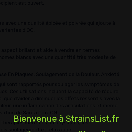
écipient est ouvert.
s avec une qualité épicée et poivrée qui ajoute à
variantes d'OG.
 aspect brillant et aide à vendre en termes
richomes blancs avec une quantité très modeste de
ose En Plaques, Soulagement de la Douleur, Anxiété
 qui sont rapportés pour soulager les symptômes de
. Ces utilisations incluent la capacité de réduire
nsi que d'aider à diminuer les effets ressentis avec la
leur, une inflammation des articulations et même
lisation de Santa Cruz OG.
Bienvenue à StrainsList.fr
es thérapies mentales ou physiques, les
fois soulagement et relaxation.