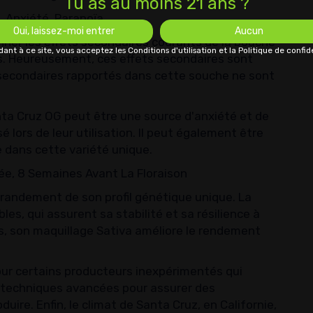
Tu as au moins 21 ans ?
 Anxiété, Paranoïa
Oui, laissez-moi entrer
Aucun
ner les effets secondaires courants de la bouche
ant à ce site, vous acceptez les Conditions d'utilisation et la Politique de confide
s. Heureusement, ces effets secondaires sont
s secondaires rapportés dans cette souche ne sont
a Cruz OG peut être une source d'anxiété et de
 lors de leur utilisation. Il peut également être
e dans cette variété unique.
ée, 8 Semaines Avant La Floraison
randement de son profil génétique unique. La
es, qui assurent sa stabilité et sa résilience à
s, son maquillage Sativa améliore le rendement
 pour certains producteurs inexpérimentés qui
 techniques avancées pour assurer des
ire. Enfin, le climat de Santa Cruz, en Californie,