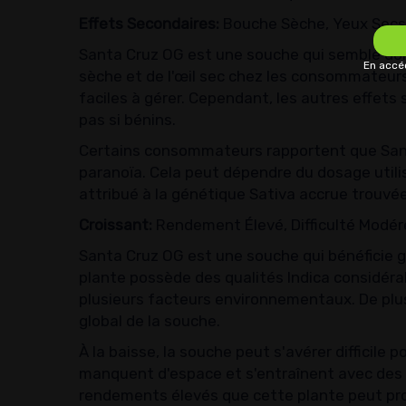
Effets Secondaires:
Bouche Sèche, Yeux Secs,
Santa Cruz OG est une souche qui semble don
En accéd
sèche et de l'œil sec chez les consommateur
faciles à gérer. Cependant, les autres effet
pas si bénins.
Certains consommateurs rapportent que Sant
paranoïa. Cela peut dépendre du dosage utilisé
attribué à la génétique Sativa accrue trouvé
Croissant:
Rendement Élevé, Difficulté Modér
Santa Cruz OG est une souche qui bénéficie g
plante possède des qualités Indica considérabl
plusieurs facteurs environnementaux. De plu
global de la souche.
À la baisse, la souche peut s'avérer difficile
manquent d'espace et s'entraînent avec des
rendements élevés que cette plante peut produ