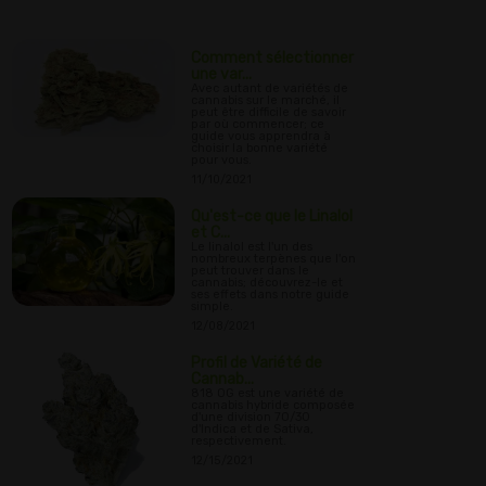
Comment sélectionner
une var...
Avec autant de variétés de
cannabis sur le marché, il
peut être difficile de savoir
par où commencer; ce
guide vous apprendra à
choisir la bonne variété
pour vous.
11/10/2021
Qu'est-ce que le Linalol
et C...
Le linalol est l'un des
nombreux terpènes que l'on
peut trouver dans le
cannabis; découvrez-le et
ses effets dans notre guide
simple.
12/08/2021
Profil de Variété de
Cannab...
818 OG est une variété de
cannabis hybride composée
d'une division 70/30
d'Indica et de Sativa,
respectivement.
12/15/2021