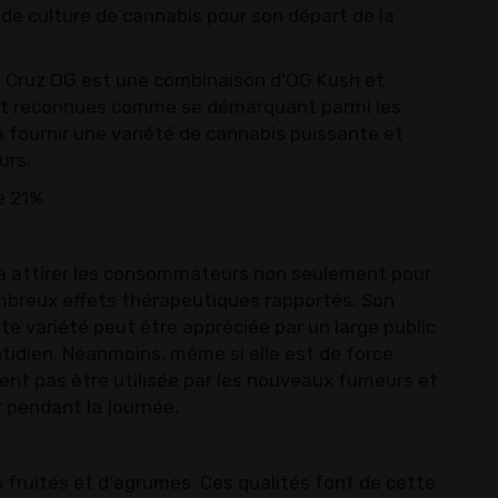
de culture de cannabis pour son départ de la
ta Cruz OG est une combinaison d'OG Kush et
nt reconnues comme se démarquant parmi les
à fournir une variété de cannabis puissante et
urs.
e 21%
 à attirer les consommateurs non seulement pour
ombreux effets thérapeutiques rapportés. Son
e variété peut être appréciée par un large public
otidien. Néanmoins, même si elle est de force
nt pas être utilisée par les nouveaux fumeurs et
r pendant la journée.
fruités et d'agrumes. Ces qualités font de cette