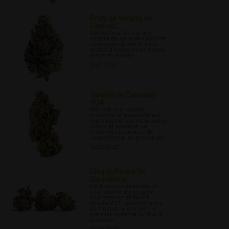
Profil de Variété de
Cannab...
Santa Cruz OG est une
variété de cannabis hybride
composée d'une division
60/40 d'Indica et de Sativa,
respectivement.
12/21/2021
Variété de Cannabis
9D4
9D4 est une variété
piquante et puissante qui
met l'accent sur les qualités
Indica et possède un
ensemble prononcé de
caractéristiques physiques.
12/26/2021
Cinq Cultivars De
Cannabis Is...
L'industrie israélienne du
cannabis se développe,
bourgeonne et fleurit
depuis 2011. Les pionniers
de l'industrie ont créé le
premier système juridique
israélien