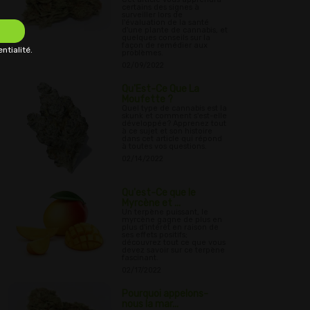
certains des signes à
surveiller lors de
l'évaluation de la santé
d'une plante de cannabis, et
quelques conseils sur la
façon de remédier aux
ntialité.
problèmes.
02/09/2022
Qu'Est-Ce Que La
Moufette ?
Quel type de cannabis est la
skunk et comment s'est-elle
développée? Apprenez tout
à ce sujet et son histoire
dans cet article qui répond
à toutes vos questions.
02/14/2022
Qu'est-Ce que le
Myrcène et ...
Un terpène puissant, le
myrcène gagne de plus en
plus d'intérêt en raison de
ses effets positifs;
découvrez tout ce que vous
devez savoir sur ce terpène
fascinant.
02/17/2022
Pourquoi appelons-
nous la mar...