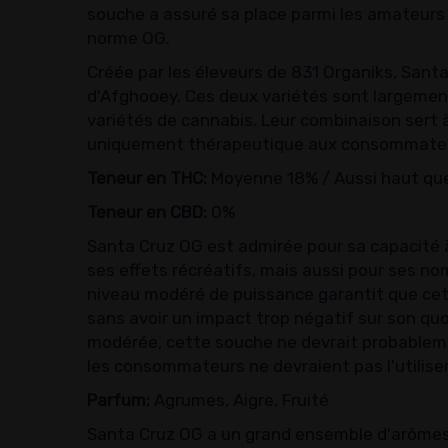
souche a assuré sa place parmi les amateurs 
norme OG.
Créée par les éleveurs de 831 Organiks, San
d'Afghooey. Ces deux variétés sont largeme
variétés de cannabis. Leur combinaison sert 
uniquement thérapeutique aux consommate
Teneur en THC:
Moyenne 18% / Aussi haut qu
Teneur en CBD:
0%
Santa Cruz OG est admirée pour sa capacité
ses effets récréatifs, mais aussi pour ses n
niveau modéré de puissance garantit que cett
sans avoir un impact trop négatif sur son qu
modérée, cette souche ne devrait probableme
les consommateurs ne devraient pas l'utilise
Parfum:
Agrumes, Aigre, Fruité
Santa Cruz OG a un grand ensemble d'arômes 