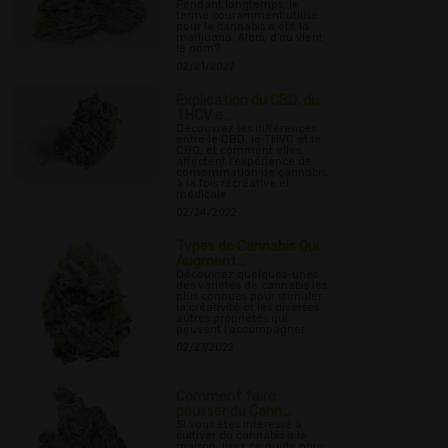
Pendant longtemps, le
terme couramment utilisé
pour le cannabis a été la
marijuana. Alors, d'où vient
le nom?
02/21/2022
Explication du CBD, du
THCV e...
Découvrez les différences
entre le CBD, le THVC et le
CBG, et comment elles
affectent l'expérience de
consommation de cannabis,
à la fois récréative et
médicale.
02/24/2022
Types de Cannabis Qui
Augment...
Découvrez quelques-unes
des variétés de cannabis les
plus connues pour stimuler
la créativité et les diverses
autres propriétés qui
peuvent l'accompagner.
02/27/2022
Comment faire
pousser du Cann...
Si vous êtes intéressé à
cultiver du cannabis à la
maison, lisez ce guide pour