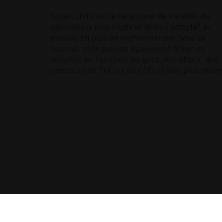
Strain Lists est le catalogue de variétés de
cannabis le plus vaste et le plus complet au
monde. En plus de rechercher par type de
souche, vous pouvez également filtrer les
souches en fonction du goût, des effets, des
concours de THC et de CBD et bien plus encor