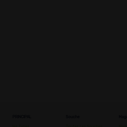
PRINCIPAL
Souche
Mag
les Types
Toutes Les Souches
Maga