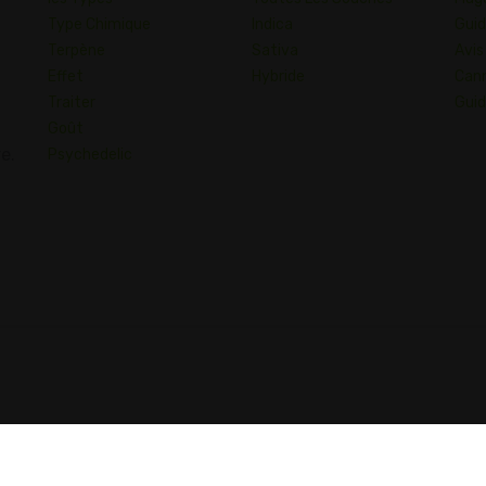
Type Chimique
Indica
Guid
Terpène
Sativa
Avis
Effet
Hybride
Cann
Traiter
Guid
Goût
e.
Psychedelic