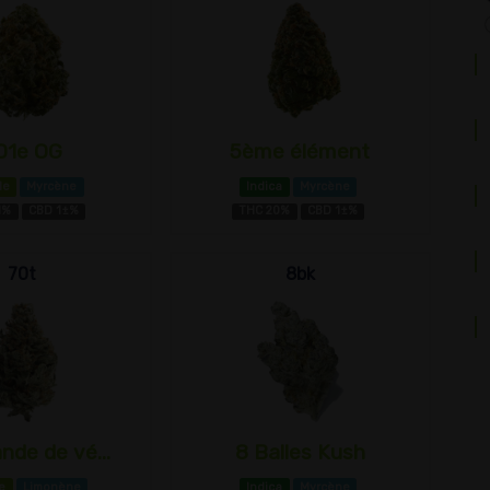
01e OG
5ème élément
de
Myrcène
Indica
Myrcène
1%
CBD 1±%
THC 20%
CBD 1±%
70t
8bk
nde de vé...
8 Balles Kush
e
Limonène
Indica
Myrcène