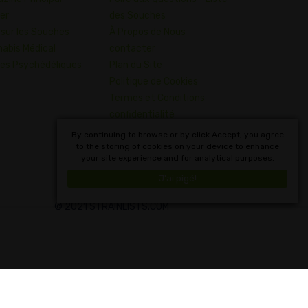
er
des Souches
 sur les Souches
À Propos de Nous
abis Médical
contacter
es Psychédéliques
Plan du Site
Politique de Cookies
Termes et Conditions
confidentialité
Dictionnaire des Concepts
By continuing to browse or by click Accept, you agree
to the storing of cookies on your device to enhance
du Cannabis
your site experience and for analytical purposes.
Français
J'ai pigé!
© 2021 STRAINLISTS.COM