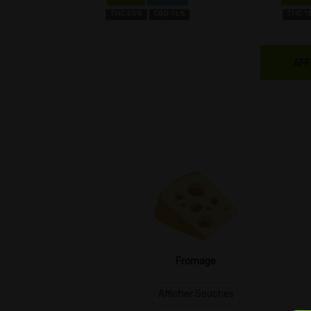
THC 20%
CBD 1±%
THC 1
AFF
Fromage
Afficher Souches