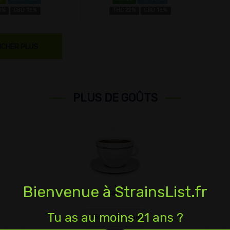
8%
CBD 1±%
THC 22%
CBD 1±%
ICHER PLUS
PLUS DE GOÛTS
Bienvenue à StrainsList.fr
Café
Tu as au moins 21 ans ?
Afficher Souches