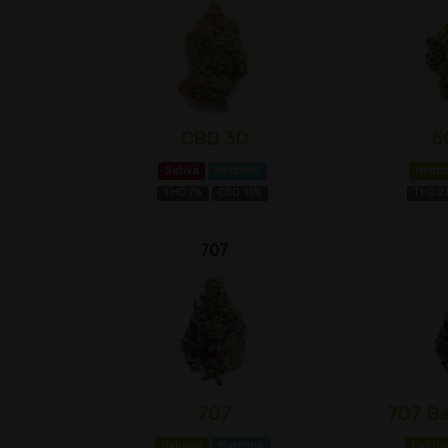
CBD 3D
5
Sativa
Myrcène
Hybri
THC 7%
CBD 11%
THC 2
707
707
707 Ba
Hybride
Myrcène
Hybrid