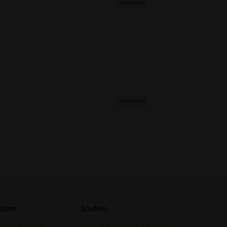
azine
Soutien
zine Principal
Foire aux Questions - Liste