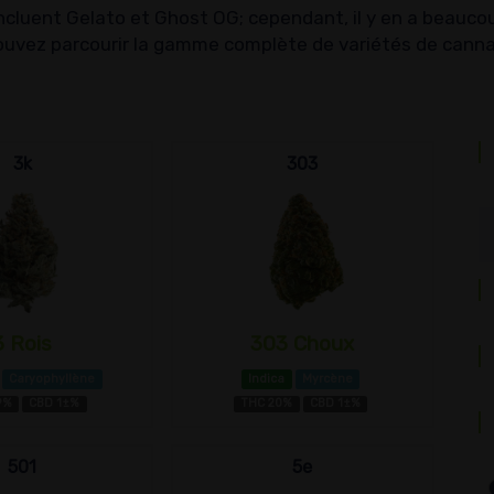
incluent Gelato et Ghost OG; cependant, il y en a beauco
vez parcourir la gamme complète de variétés de cannab
3k
303
3 Rois
303 Choux
Caryophyllène
Indica
Myrcène
9%
CBD 1±%
THC 20%
CBD 1±%
501
5e