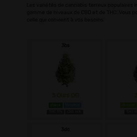
Les variétés de cannabis terreux populaires 
gamme de niveaux de CBD et de THC. Vous pou
celle qui convient à vos besoins.
3bs
3 Ours OG
Indica
Myrcène
Hybride
THC 17%
CBD 1±%
THC 1
3dc