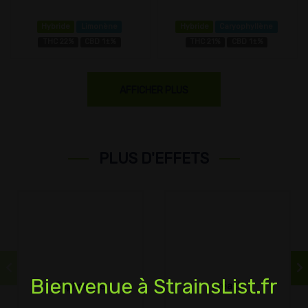
Hybride
Limonène
Hybride
Caryophyllène
THC 22%
CBD 1±%
THC 21%
CBD 1±%
AFFICHER PLUS
PLUS D'EFFETS
Bienvenue à StrainsList.fr
Euphorique
Créatif