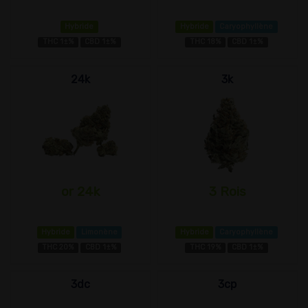
Hybride
Hybride
Caryophyllène
THC 1±%
CBD 1±%
THC 18%
CBD 1±%
24k
3k
or 24k
3 Rois
Hybride
Limonène
Hybride
Caryophyllène
THC 20%
CBD 1±%
THC 19%
CBD 1±%
3dc
3cp