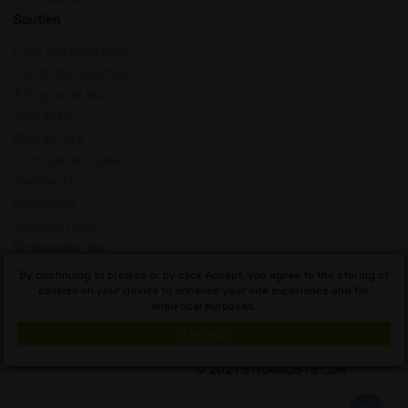
Soutien
Foire aux Questions
- Liste des Souches
À Propos de Nous
contacter
Plan du Site
Politique de Cookies
Termes et
Conditions
confidentialité
Dictionnaire des
Concepts du
By continuing to browse or by click Accept, you agree to the storing of
Cannabis
cookies on your device to enhance your site experience and for
analytical purposes.
Français
J'ai pigé!
© 2021 STRAINLISTS.COM