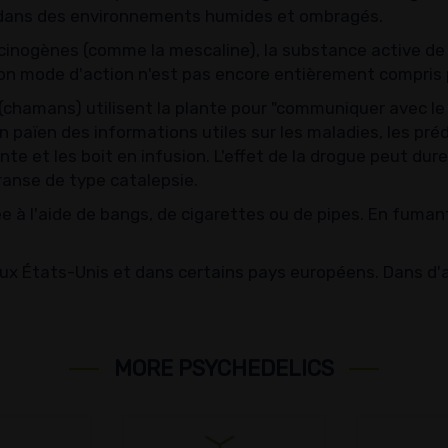
e dans des environnements humides et ombragés.
nogènes (comme la mescaline), la substance active de la
son mode d'action n'est pas encore entièrement compris p
(chamans) utilisent la plante pour "communiquer avec le 
n païen des informations utiles sur les maladies, les prédi
ante et les boit en infusion. L'effet de la drogue peut dur
ranse de type catalepsie.
e à l'aide de bangs, de cigarettes ou de pipes. En fuman
, aux États-Unis et dans certains pays européens. Dans d'
MORE PSYCHEDELICS