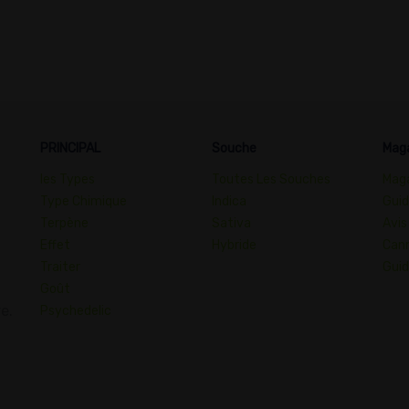
PRINCIPAL
Souche
Mag
les Types
Toutes Les Souches
Maga
Type Chimique
Indica
Guid
Terpène
Sativa
Avis
Effet
Hybride
Cann
Traiter
Guid
Goût
e.
Psychedelic