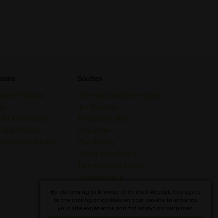
azine
Soutien
zine Principal
Foire aux Questions - Liste
er
des Souches
 sur les Souches
À Propos de Nous
abis Médical
contacter
es Psychédéliques
Plan du Site
Politique de Cookies
Termes et Conditions
confidentialité
Dictionnaire des Concepts
By continuing to browse or by click Accept, you agree
to the storing of cookies on your device to enhance
du Cannabis
your site experience and for analytical purposes.
Français