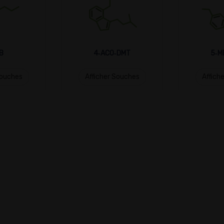
B
4‑ACO‑DMT
5‑M
Souches
Afficher Souches
Affich