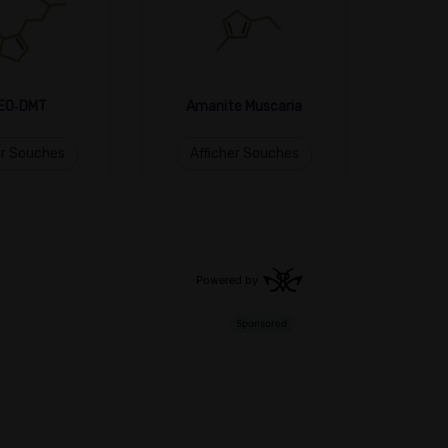
EO‑DMT
Amanite Muscaria
er Souches
Afficher Souches
Aff