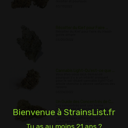
récolter et pourquoi.
03/17/2022
Récolter du Kief pour Faire ...
Récolter du Kief pour faire du Hasch
guide simple
03/20/2022
Cannabis Light-Qu'est-ce que ...
Vous êtes-vous déjà demandé
pourquoi il y a un intérêt croissant
pour le soi-disant cannabis light? Cet
article cherche à décrire certaines des
raisons.
03/24/2022
Un Guide des Concentrés de C...
Les concentrés sont une forme
réémergente de produit à base de
Bienvenue à StrainsList.fr
cannabis qui génère une grande
excitation; découvrez leur histoire,
certains types différents, leurs
avantages et leurs effets.
Tu as au moins 21 ans ?
03/27/2022