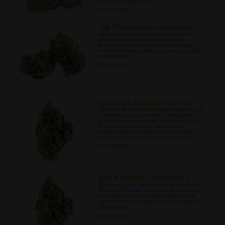
meilleurs substituts.
06/23/2022
Top 10 Des Erreurs Que Les No...
Découvrez certaines des erreurs les
plus courantes que les cuisiniers
inexpérimentés peuvent commettre
lors de la préparation de leurs produits
comestibles.
06/26/2022
Apprendre à Cultiver des Var...
Découvrez les différentes étapes de la
croissance du cannabis, de la graine à
la récolte, à quoi vous attendre et les
étapes à suivre pour assurer un
résultat final homogène Comment
cultiver des variétés à autofloraison
06/27/2022
SOG & SCROG-Techniques d'...
Découvrez les techniques de culture
Screen of Green et Sea of Green, leurs
avantages et leurs inconvénients, et
comment les intégrer à votre régime
de culture.
06/30/2022