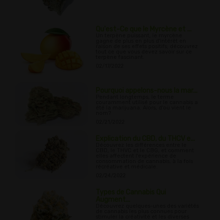
Qu'est-Ce que le Myrcène et ...
Un terpène puissant, le myrcène
gagne de plus en plus d'intérêt en
raison de ses effets positifs; découvrez
tout ce que vous devez savoir sur ce
terpène fascinant.
02/17/2022
Pourquoi appelons-nous la mar...
Pendant longtemps, le terme
couramment utilisé pour le cannabis a
été la marijuana. Alors, d'où vient le
nom?
02/21/2022
Explication du CBD, du THCV e...
Découvrez les différences entre le
CBD, le THVC et le CBG, et comment
elles affectent l'expérience de
consommation de cannabis, à la fois
récréative et médicale.
02/24/2022
Types de Cannabis Qui
Augment...
Découvrez quelques-unes des variétés
de cannabis les plus connues pour
stimuler la créativité et les diverses