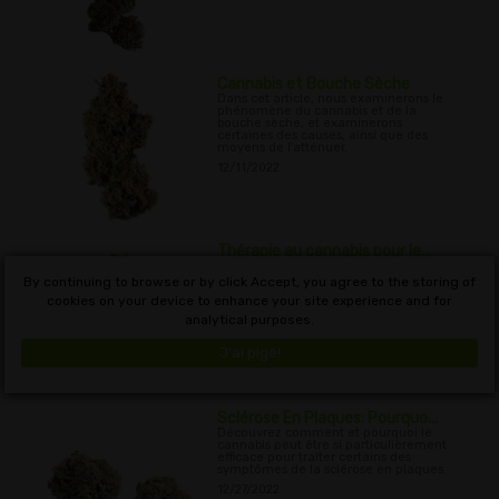
Cannabis et Bouche Sèche
Dans cet article, nous examinerons le
phénomène du cannabis et de la
bouche sèche, et examinerons
certaines des causes, ainsi que des
moyens de l'atténuer.
12/11/2022
Thérapie au cannabis pour le...
Cet article examinera les recherches
actuelles sur le rôle potentiel du
By continuing to browse or by click Accept, you agree to the storing of
cannabis dans le traitement du
cookies on your device to enhance your site experience and for
glaucome
analytical purposes.
12/19/2022
J'ai pigé!
Sclérose En Plaques: Pourquo...
Découvrez comment et pourquoi le
cannabis peut être si particulièrement
efficace pour traiter certains des
symptômes de la sclérose en plaques.
12/27/2022