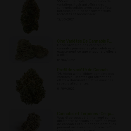
999 est une triple combinaison de
variations Kush qui offrira des
sommets solides avec peu d'effets
néfastes pour les consommateurs
récréatifs et médicinaux.
12/30/2021
Cinq Variétés De Cannabis P...
Découvrez cinq des variétés de
cannabis primées les plus célèbres et
exactement ce que chacune d'elles a
à offrir.
01/04/2022
Profil de variété de Cannab...
'98 Aloha White Widow combine des
variétés puissantes qui offrent des
effets à dominante Sativa avec des
saveurs alléchantes.
01/09/2022
Cannabis et Terpènes : Ce qu...
Vous êtes-vous déjà interrogé sur les
différentes senteurs de certains types
de cannabis et sur la façon dont elles
peuvent améliorer leur efficacité? En
savoir plus pour le savoir...