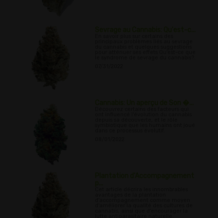
Sevrage au Cannabis: Qu'est-c...
En savoir plus sur certains des
principaux problèmes liés au sevrage
du cannabis et quelques suggestions
pour atténuer ses effets Qu'est-ce que
le syndrome de sevrage du cannabis?.
07/31/2022
Cannabis: Un aperçu de Son �...
Découvrez certains des facteurs qui
ont influencé l'évolution du cannabis
depuis sa découverte, et le rôle
symbiotique que les humains ont joué
dans ce processus évolutif.
08/01/2022
Plantation d'Accompagnement
p...
Cet article décrira les innombrables
avantages de la plantation
d'accompagnement comme moyen
d'améliorer la qualité des cultures de
cannabis, ainsi que d'encourager la
lutte antiparasitaire naturelle.