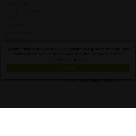
Plan du Site
Politique de Cookies
Termes et
Conditions
confidentialité
Dictionnaire des
Concepts du
By continuing to browse or by click Accept, you agree to the storing of
Cannabis
cookies on your device to enhance your site experience and for
analytical purposes.
Français
J'ai pigé!
© 2021 STRAINLISTS.COM