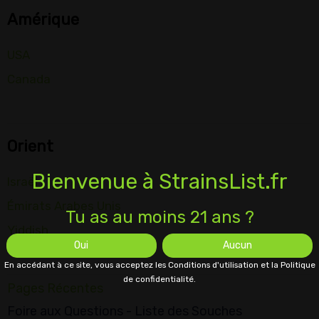
Amérique
USA
Canada
Orient
Bienvenue à StrainsList.fr
Israël
Émirats Arabes Unis
Tu as au moins 21 ans ?
Yiddish
Oui
Aucun
En accédant à ce site, vous acceptez les Conditions d'utilisation et la Politique
de confidentialité.
Pages Récentes
Foire aux Questions - Liste des Souches