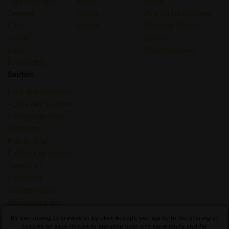
Type Chimique
Indica
Guider
Terpène
Sativa
Avis sur les Souches
Effet
Hybride
Cannabis Médical
Traiter
Guides
Goût
Psychédéliques
Psychedelic
Soutien
Foire aux Questions
- Liste des Souches
À Propos de Nous
contacter
Plan du Site
Politique de Cookies
Termes et
Conditions
confidentialité
Dictionnaire des
Concepts du
By continuing to browse or by click Accept, you agree to the storing of
Cannabis
cookies on your device to enhance your site experience and for