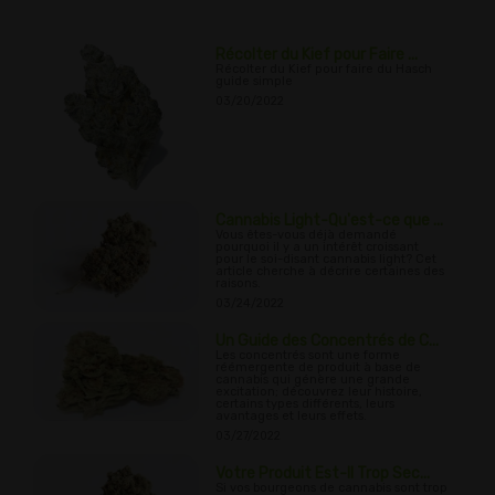
Récolter du Kief pour Faire ...
Récolter du Kief pour faire du Hasch
guide simple
03/20/2022
Cannabis Light-Qu'est-ce que ...
Vous êtes-vous déjà demandé
pourquoi il y a un intérêt croissant
pour le soi-disant cannabis light? Cet
article cherche à décrire certaines des
raisons.
03/24/2022
Un Guide des Concentrés de C...
Les concentrés sont une forme
réémergente de produit à base de
cannabis qui génère une grande
excitation; découvrez leur histoire,
certains types différents, leurs
avantages et leurs effets.
03/27/2022
Votre Produit Est-Il Trop Sec...
Si vos bourgeons de cannabis sont trop