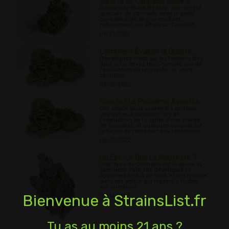
Variété de Cannabis Black B...
Découvrez Black Beauty, une variété
spéciale de cannabis avec le profil
cannabinoïde le plus excitant,
notamment ses effets sur l'appétit.
01/31/2022
Comment Évaluer la Qualité ...
Renseignez-vous sur les facteurs clés
dont vous devez tenir compte lors de
l'évaluation de la qualité de votre
cannabis.
02/02/2022
Quel Est Le Problème Avec Ma...
Cet article vous apprendra certains
des signes à surveiller lors de
l'évaluation de la santé d'une plante
de cannabis, et quelques conseils sur
la façon de remédier aux problèmes.
02/09/2022
Qu'Est-Ce Que La Moufette ?
Quel type de cannabis est la skunk et
comment s'est-elle développée?
Apprenez tout à ce sujet et son histoire
dans cet article qui répond à toutes
vos questions.
Bienvenue à StrainsList.fr
02/14/2022
Tu as au moins 21 ans ?