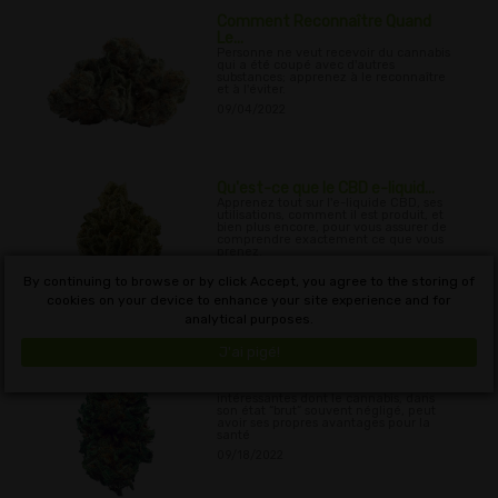
Comment Reconnaître Quand
Le...
Personne ne veut recevoir du cannabis
qui a été coupé avec d'autres
substances; apprenez à le reconnaître
et à l'éviter.
09/04/2022
Qu'est-ce que le CBD e-liquid...
Apprenez tout sur l'e-liquide CBD, ses
utilisations, comment il est produit, et
bien plus encore, pour vous assurer de
comprendre exactement ce que vous
prenez.
09/11/2022
By continuing to browse or by click Accept, you agree to the storing of
cookies on your device to enhance your site experience and for
analytical purposes.
J'ai pigé!
Avantages prometteurs pour
la...
Nous décrivons ici certaines des façons
intéressantes dont le cannabis, dans
son état “brut” souvent négligé, peut
avoir ses propres avantages pour la
santé
09/18/2022