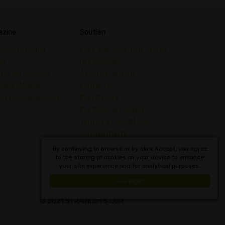
azine
Soutien
zine Principal
Foire aux Questions - Liste
er
des Souches
 sur les Souches
À Propos de Nous
abis Médical
contacter
es Psychédéliques
Plan du Site
Politique de Cookies
Termes et Conditions
confidentialité
Dictionnaire des Concepts
By continuing to browse or by click Accept, you agree
to the storing of cookies on your device to enhance
du Cannabis
your site experience and for analytical purposes.
Français
J'ai pigé!
© 2021 STRAINLISTS.COM