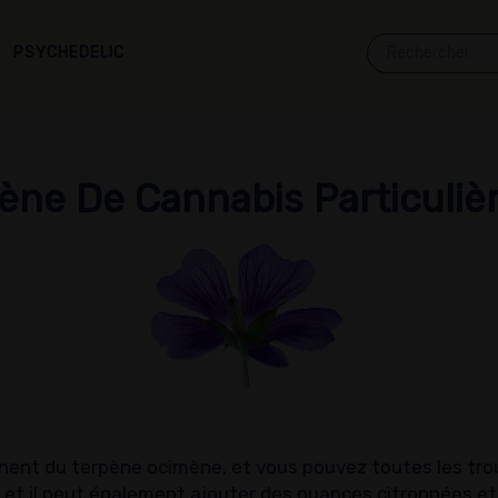
PSYCHEDELIC
E
ène De Cannabis Particuli
ent du terpène ocimène, et vous pouvez toutes les trou
 et il peut également ajouter des nuances citronnées et