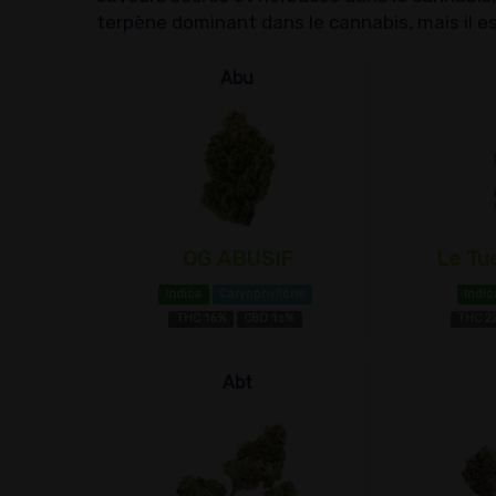
terpène dominant dans le cannabis, mais il es
Abu
OG ABUSIF
Le Tue
Indica
Caryophyllène
Indic
THC 16%
CBD 1±%
THC 2
Abt