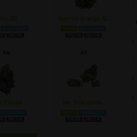
lien OG
Gomme Orange Al...
Caryophyllène
Hybride
Caryophyllène
8%
CBD 1±%
THC 16%
CBD 1±%
Alb
Ait
n d'Autel
Fer Thaï d'Alth...
Caryophyllène
Hybride
Caryophyllène
8%
CBD 1±%
THC 21%
CBD 1±%