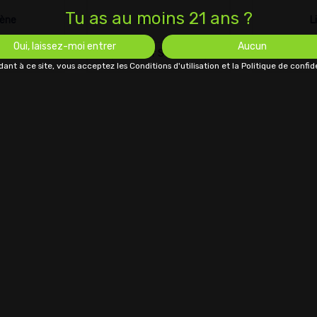
Tu as au moins 21 ans ?
ène
Limonène
L
Oui, laissez-moi entrer
Aucun
Souches
Afficher Souches
Affich
ant à ce site, vous acceptez les Conditions d'utilisation et la Politique de confide