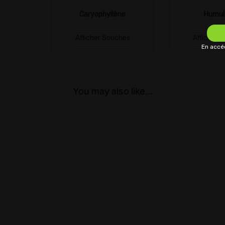
Caryophyllène
Humul
Afficher Souches
Afficher 
En accéd