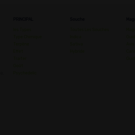
PRINCIPAL
Souche
Mag
les Types
Toutes Les Souches
Maga
Type Chimique
Indica
Guid
Terpène
Sativa
Avis
Effet
Hybride
Cann
Traiter
Guid
Goût
e.
Psychedelic