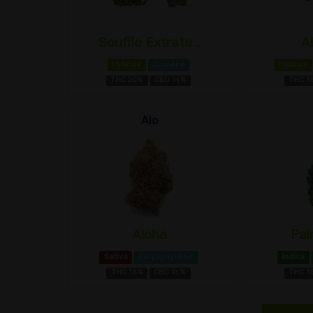
Souffle Extrate...
A
Hybride
Ocimène
Hybride
THC 20%
CBD 1±%
THC 1
Alo
Aloha
Pai
Sativa
Caryophyllène
Indica
THC 16%
CBD 1±%
THC 1