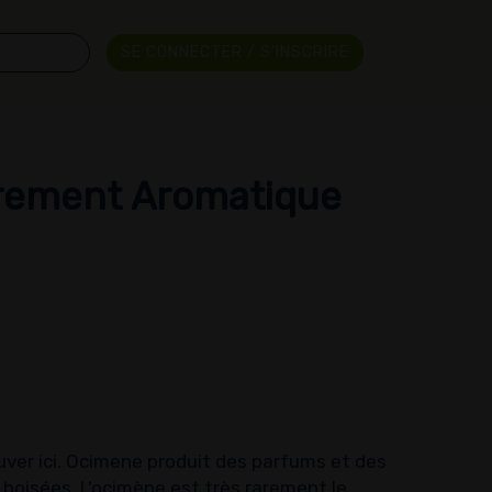
SE CONNECTER / S'INSCRIRE
èrement Aromatique
ver ici. Ocimene produit des parfums et des
 boisées. L'ocimène est très rarement le