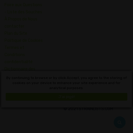
Foire aux Questions
- Liste des Souches
À Propos de Nous
contacter
Plan du Site
Politique de Cookies
Termes et
Conditions
confidentialité
Dictionnaire des
Concepts du
By continuing to browse or by click Accept, you agree to the storing of
Cannabis
cookies on your device to enhance your site experience and for
analytical purposes.
Français
J'ai pigé!
© 2021 STRAINLISTS.COM