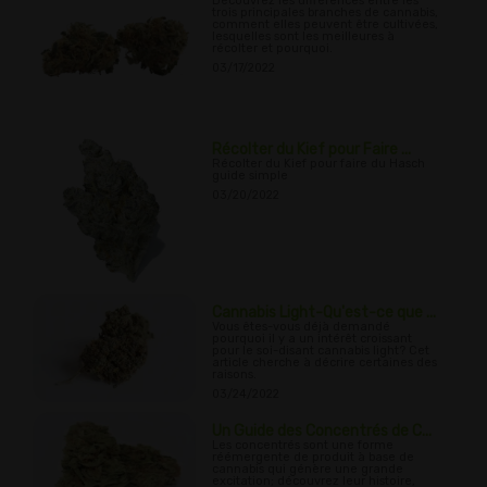
Découvrez les différences entre les
trois principales branches de cannabis,
comment elles peuvent être cultivées,
lesquelles sont les meilleures à
récolter et pourquoi.
03/17/2022
Récolter du Kief pour Faire ...
Récolter du Kief pour faire du Hasch
guide simple
03/20/2022
Cannabis Light-Qu'est-ce que ...
Vous êtes-vous déjà demandé
pourquoi il y a un intérêt croissant
pour le soi-disant cannabis light? Cet
article cherche à décrire certaines des
raisons.
03/24/2022
Un Guide des Concentrés de C...
Les concentrés sont une forme
réémergente de produit à base de
cannabis qui génère une grande
excitation; découvrez leur histoire,