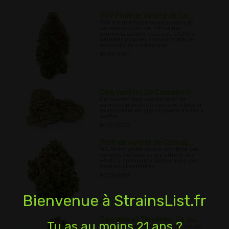
999 Profil de Variété de Ca...
999 est une triple combinaison de
variations Kush qui offrira des
sommets solides avec peu d'effets
néfastes pour les consommateurs
récréatifs et médicinaux.
12/30/2021
Cinq Variétés De Cannabis P...
Découvrez cinq des variétés de
cannabis primées les plus célèbres et
exactement ce que chacune d'elles a
à offrir.
01/04/2022
Profil de variété de Cannab...
'98 Aloha White Widow combine des
variétés puissantes qui offrent des
effets à dominante Sativa avec des
saveurs alléchantes.
01/09/2022
Bienvenue à StrainsList.fr
Cannabis et Terpènes : Ce qu...
Tu as au moins 21 ans ?
Vous êtes-vous déjà interrogé sur les