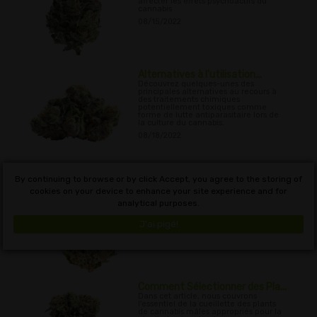
affecter les effets psychoactifs du
cannabis
08/15/2022
Alternatives à l'utilisation...
Découvrez quelques-unes des
principales alternatives au recours à
des traitements chimiques
potentiellement toxiques comme
forme de lutte antiparasitaire lors de
la culture du cannabis.
08/18/2022
By continuing to browse or by click Accept, you agree to the storing of
Cannabis et Houblon: Deux bra...
Découvrez la relation peu connue
cookies on your device to enhance your site experience and for
entre le houblon et le cannabis, dont
analytical purposes.
peu de gens se rendent compte font
partie de la même famille de
cannabacées.
J'ai pigé!
08/25/2022
Comment Sélectionner des Pla...
Dans cet article, nous couvrons
l'essentiel de la cueillette des plants
de cannabis mâles appropriés pour la