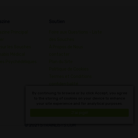
azine
Soutien
zine Principal
Foire aux Questions - Liste
er
des Souches
 sur les Souches
À Propos de Nous
abis Médical
contacter
es Psychédéliques
Plan du Site
Politique de Cookies
Termes et Conditions
confidentialité
Dictionnaire des Concepts
By continuing to browse or by click Accept, you agree
to the storing of cookies on your device to enhance
du Cannabis
your site experience and for analytical purposes.
Français
J'ai pigé!
© 2021 STRAINLISTS.COM