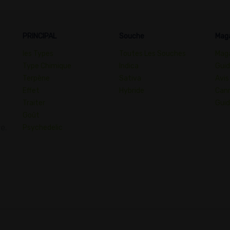
PRINCIPAL
Souche
Mag
les Types
Toutes Les Souches
Maga
Type Chimique
Indica
Guid
Terpène
Sativa
Avis
Effet
Hybride
Cann
Traiter
Guid
Goût
e.
Psychedelic