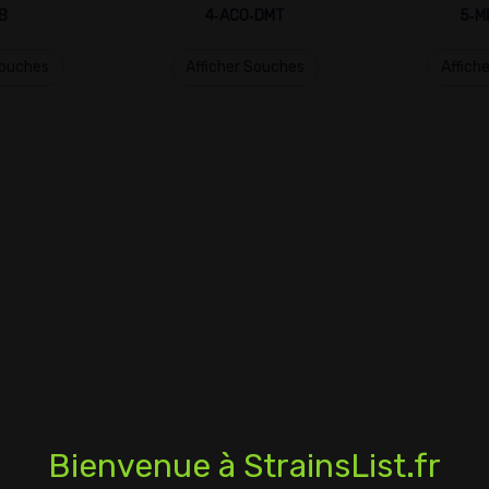
B
4‑ACO‑DMT
5‑M
Souches
Afficher Souches
Affich
Bienvenue à StrainsList.fr