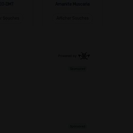
EO‑DMT
Amanite Muscaria
er Souches
Afficher Souches
Aff