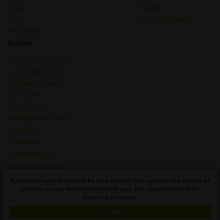
Traiter
Guides
Goût
Psychédéliques
Psychedelic
Soutien
Foire aux Questions
- Liste des Souches
À Propos de Nous
contacter
Plan du Site
Politique de Cookies
Termes et
Conditions
confidentialité
Dictionnaire des
Concepts du
By continuing to browse or by click Accept, you agree to the storing of
Cannabis
cookies on your device to enhance your site experience and for
analytical purposes.
Français
J'ai pigé!