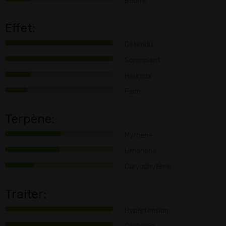
Beurre
Effet:
Détendu
Somnolent
Heureux
Faim
Terpène:
Myrcène
Limonène
Caryophyllène
Traiter:
Hypertension