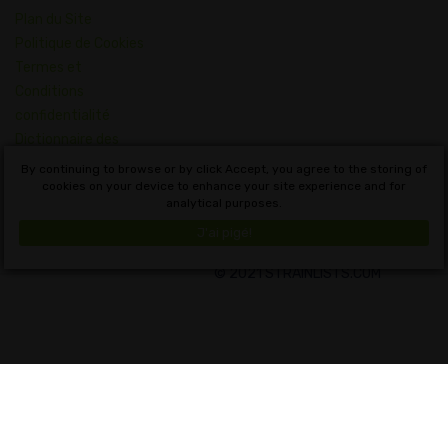
Plan du Site
Politique de Cookies
Termes et
Conditions
confidentialité
Dictionnaire des
Concepts du
By continuing to browse or by click Accept, you agree to the storing of
Cannabis
cookies on your device to enhance your site experience and for
analytical purposes.
Français
J'ai pigé!
© 2021 STRAINLISTS.COM