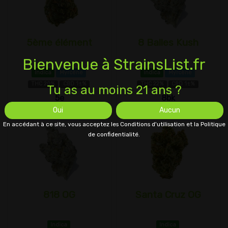
5ème élément
8 Balles Kush
Bienvenue à StrainsList.fr
Indica
Myrcène
Indica
Myrcène
THC 20%
CBD 1±%
THC 22%
CBD 1±%
Tu as au moins 21 ans ?
5e
8bk
Oui
Aucun
En accédant à ce site, vous acceptez les Conditions d'utilisation et la Politique
de confidentialité.
818 OG
Santa Cruz OG
Indica
Indica