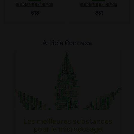
THC 1±%
CBD 1±%
THC 1±%
CBD 1±%
818
831
Article Connexe
Les meilleures substances
pour le microdosage