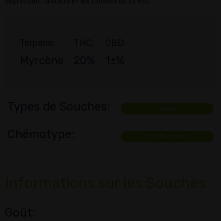
dépression, l'anxiété et les troubles du stress.
Terpène:
THC:
CBD:
Myrcène
20%
1±%
Types de Souches:
Indica
Chémotype:
THC Dominant
Informations sur les Souches
Goût: