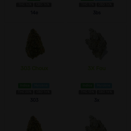
THC 1±%
CBD 1±%
THC 17%
CBD 1±%
14e
3bs
303 Choux
3X Fou
Indica
Myrcène
Indica
Myrcène
THC 20%
CBD 1±%
THC 13%
CBD 1±%
303
3x