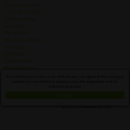
Foire aux Questions
- Liste des Souches
À Propos de Nous
contacter
Plan du Site
Politique de Cookies
Termes et
Conditions
confidentialité
Dictionnaire des
Concepts du
By continuing to browse or by click Accept, you agree to the storing of
Cannabis
cookies on your device to enhance your site experience and for
analytical purposes.
Français
J'ai pigé!
© 2021 STRAINLISTS.COM