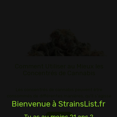
Comment Utiliser au Mieux les
Concentrés de Cannabis
Les concentrés de cannabis peuvent être
consommés de différentes manières, qu'il s'agisse
Bienvenue à StrainsList.fr
d'un bang ou d'un joint,…
Lire La Suite