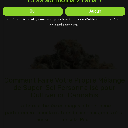
Tu as au moins 21 ans ?
Oui
Aucun
En accédant à ce site, vous acceptez les Conditions d'utilisation et la Politique
de confidentialité.
Comment Faire Votre Propre Mélange
de Super-Sol Personnalisé pour
Cultiver du Cannabis
La terre achetée en magasin fonctionne
parfaitement pour la culture du cannabis, mais c'est
aussi loin que cela. Pour…