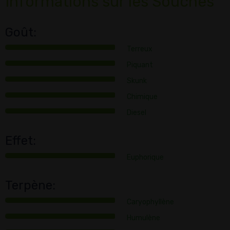
Informations sur les Souches
Goût:
Terreux
Piquant
Skunk
Chimique
Diesel
Effet:
Euphorique
Terpène:
Caryophyllène
Humulène