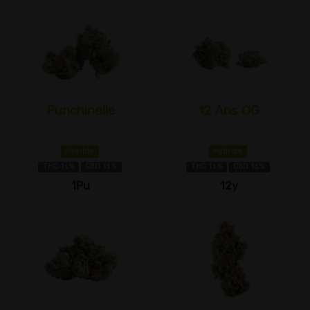
Punchinelle
12 Ans OG
Hybride
Hybride
THC 1±%
CBD 1±%
THC 1±%
CBD 1±%
1Pu
12y