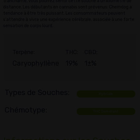
tranchante, vous pourrez sentir cette souche à un kilomètre de
distance. Les débutants en cannabis sont prévenus: Chemdog a
tendance à être très puissant. Les consommateurs peuvent
s'attendre à vivre une expérience cérébrale, associée à une forte
sensation de corps lourd.
Terpène:
THC:
CBD:
Caryophyllène
19%
1±%
Types de Souches:
Hybride
Chémotype:
THC Dominant