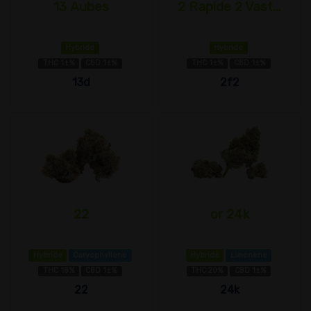
13 Aubes
2 Rapide 2 Vast...
Hybride
Hybride
THC 1±%
CBD 1±%
THC 1±%
CBD 1±%
13d
2f2
22
or 24k
Hybride
Caryophyllène
Hybride
Limonène
THC 18%
CBD 1±%
THC 20%
CBD 1±%
22
24k