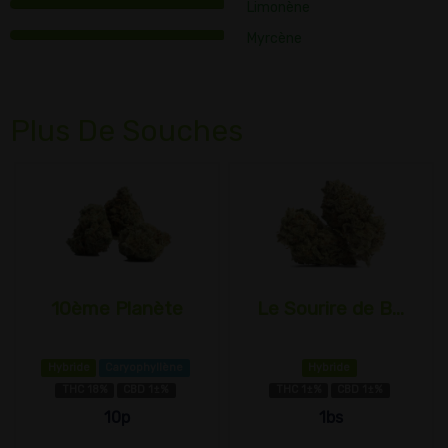
Limonène
Myrcène
Plus De Souches
10ème Planète
Le Sourire de B...
Hybride
Caryophyllène
Hybride
THC 18%
CBD 1±%
THC 1±%
CBD 1±%
10p
1bs