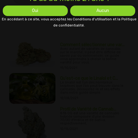
Oui
Aucun
Guides Psychédéliques
En accédant à ce site, vous acceptez les Conditions d'utilisation et la Politique
de confidentialité.
Comment sélectionner une var...
Avec autant de variétés de cannabis
sur le marché, il peut être difficile de
savoir par où commencer; ce guide
vous apprendra à choisir la bonne
variété pour vous.
11/10/2021
Qu'est-ce que le Linalol et C...
Le linalol est l'un des nombreux
terpènes que l'on peut trouver dans le
cannabis; découvrez-le et ses effets
dans notre guide simple.
12/08/2021
Profil de Variété de Cannab...
818 OG est une variété de cannabis
hybride composée d'une division
70/30 d'Indica et de Sativa,
respectivement.
12/15/2021