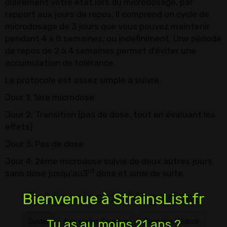
clairement votre état lors du microdosage, par
rapport aux jours de repos. Il comprend un cycle de
microdosage de 3 jours que vous pouvez maintenir
pendant 4 à 8 semaines, ou indéfiniment. Une période
de repos de 2 à 4 semaines permet d'éviter une
accumulation de tolérance.
Le protocole est assez simple à suivre
Jour 1: 1ère microdose
Jour 2: Transition (pas de dose, tout en évaluant les
effets)
Jour 3: Pas de dose
Jour 4: 2ème microdose suivie de deux autres jours
rd
sans dose jusqu'au3
dose et ainsi de suite.
Catégories de Magazines
Bienvenue à StrainsList.fr
Tu as au moins 21 ans ?
Guider
Avis sur les Souches
Cannabis Médical