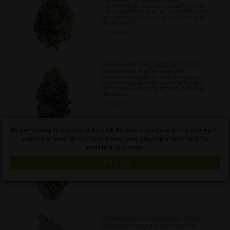
menées sur le cannabis et le
traitement du cancer, et examinez le
rôle prometteur que les cannabinoïdes
pourraient jouer dans le traitement de
divers cancers
07/17/2022
Niveaux de THC dans les Grain...
Découvrez quelques-unes des
différentes forces de THC des graines
féminisées disponibles, et quels types
d'effets peuvent être attendus de leur
utilisation.
07/20/2022
By continuing to browse or by click Accept, you agree to the storing of
cookies on your device to enhance your site experience and for
Plantes Compagnes Spécifique...
analytical purposes.
Dans cet article, des plantes
compagnes de cannabis spécifiques
sont décrites et les raisons pour
J'ai pigé!
lesquelles elles sont si efficaces pour
les producteurs de cannabis
07/21/2022
Intoxication au Cannabis chez...
Renseignez-vous sur certaines des