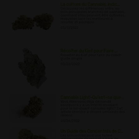
La culture du Cannabis: Indic...
Découvrez les différences entre les
trois principales branches de cannabis,
comment elles peuvent être cultivées,
lesquelles sont les meilleures à
récolter et pourquoi.
03/17/2022
Récolter du Kief pour Faire ...
Récolter du Kief pour faire du Hasch
guide simple
03/20/2022
Cannabis Light-Qu'est-ce que ...
Vous êtes-vous déjà demandé
pourquoi il y a un intérêt croissant
pour le soi-disant cannabis light? Cet
article cherche à décrire certaines des
raisons.
03/24/2022
Un Guide des Concentrés de C...
Les concentrés sont une forme
réémergente de produit à base de