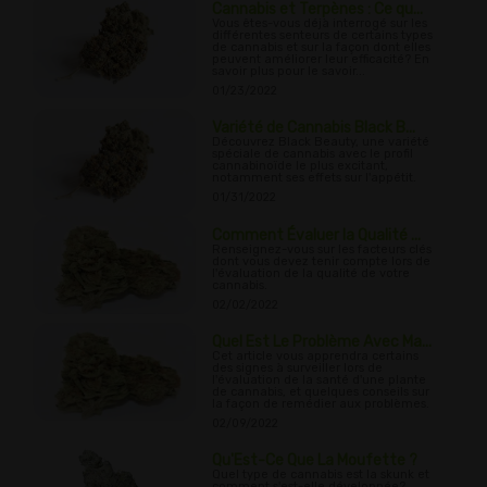
Cannabis et Terpènes : Ce qu...
Vous êtes-vous déjà interrogé sur les
différentes senteurs de certains types
de cannabis et sur la façon dont elles
peuvent améliorer leur efficacité? En
savoir plus pour le savoir...
01/23/2022
Variété de Cannabis Black B...
Découvrez Black Beauty, une variété
spéciale de cannabis avec le profil
cannabinoïde le plus excitant,
notamment ses effets sur l'appétit.
01/31/2022
Comment Évaluer la Qualité ...
Renseignez-vous sur les facteurs clés
dont vous devez tenir compte lors de
l'évaluation de la qualité de votre
cannabis.
02/02/2022
Quel Est Le Problème Avec Ma...
Cet article vous apprendra certains
des signes à surveiller lors de
l'évaluation de la santé d'une plante
de cannabis, et quelques conseils sur
la façon de remédier aux problèmes.
02/09/2022
Qu'Est-Ce Que La Moufette ?
Quel type de cannabis est la skunk et
comment s'est-elle développée?