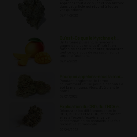
Apprenez tout à ce sujet et son histoire
dans cet article qui répond à toutes
vos questions.
02/14/2022
Qu'est-Ce que le Myrcène et ...
Un terpène puissant, le myrcène
gagne de plus en plus d'intérêt en
raison de ses effets positifs; découvrez
tout ce que vous devez savoir sur ce
terpène fascinant.
02/17/2022
Pourquoi appelons-nous la mar...
Pendant longtemps, le terme
couramment utilisé pour le cannabis a
été la marijuana. Alors, d'où vient le
nom?
02/21/2022
Explication du CBD, du THCV e...
Découvrez les différences entre le
CBD, le THVC et le CBG, et comment
elles affectent l'expérience de
consommation de cannabis, à la fois
récréative et médicale.
02/24/2022