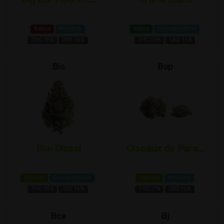
Sativa
Myrcène
Indica
Caryophyllène
THC 19%
CBD 1±%
THC 23%
CBD 1±%
Bio
Bop
Bio-Diesel
Oiseaux de Para...
Hybride
Caryophyllène
Hybride
Myrcène
THC 19%
CBD 1±%
THC 17%
CBD 1±%
Bca
Bj