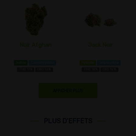
Noir Afghan
Jack Noir
Indica
Caryophyllène
Hybride
Terpinolène
THC 17%
CBD 1±%
THC 18%
CBD 1±%
AFFICHER PLUS
PLUS D'EFFETS