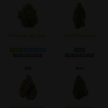
Fromage Big Bud...
Grand Taureau
Hybride
Caryophyllène
Indica
THC 19%
CBD 1±%
THC 1±%
CBD 1±%
Bsh
Bwh
Big Sur Holy We...
Grand Blanc